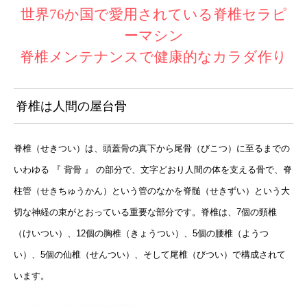
世界76か国で愛用されている脊椎セラピ
ーマシン
脊椎メンテナンスで健康的なカラダ作り
脊椎は人間の屋台骨
脊椎（せきつい）は、頭蓋骨の真下から尾骨（びこつ）に至るまでの
いわゆる 『 背骨 』 の部分で、文字どおり人間の体を支える骨で、脊
柱管（せきちゅうかん）という管のなかを脊髄（せきずい）という大
切な神経の束がとおっている重要な部分です。脊椎は、7個の頸椎
（けいつい）、12個の胸椎（きょうつい）、5個の腰椎（ようつ
い）、5個の仙椎（せんつい）、そして尾椎（びつい）で構成されて
います。